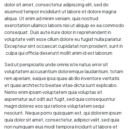
dolor sit amet, consectetur adipiscing elit, sed do
eiusmod tempor incididunt ut labore et dolore magna
aliqua. Ut enim ad minim veniam, quis nostrud
exercitation ullamco laboris nisi ut aliquip ex ea commodo
consequat. Duis aute irure dolor in reprehenderit in
voluptate velit esse cillum dolore eu fugiat nulla pariatur.
Excepteur sint occaecat cupidatat non proident, sunt in
culpa qui officia deserunt mollit anim id est laborum.
Sed ut perspiciatis unde omnis iste natus error sit
voluptatem accusantium doloremque laudantium, totam
rem aperiam, eaque ipsa quae ab illo inventore veritatis
et quasi architecto beatae vitae dicta sunt explicabo.
Nemo enim ipsam voluptatem quia voluptas sit
aspernatur aut odit aut fugit, sed quia consequuntur
magni dolores eos qui ratione voluptatem sequi
nesciunt. Neque porro quisquam est, qui dolorem ipsum
quia dolor sit amet, consectetur, adipisci velit, sed quia
non numquam eius modi tempora incidunt ut labore et